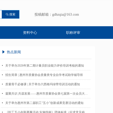
끠
搜索
投稿邮箱：
gdhzqia@163.com
资料中心
职称评审
념
热点新闻
넷
关于举办2026年第二期计量员职业能力评价培训考核的通知
넷
招生简章 | 惠州市质量协会质量类专业自学考试助学辅导班
넷
质量骨干必修课 | 关于举办六西格玛绿带培训活动的通知
넷
凝聚共识 共谋发展——惠州市质量协会第七届第一次会员大会暨质量发展交流会圆满落幕
넷
关于举办惠州市第二届职工“五小”创新成果竞赛活动的通知
넷
《职工五小创新赛事活动 实施指南》团体标准（征求意见稿）研讨会成功召开