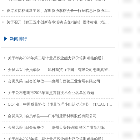
넷
香港质协林建新主席、深圳质协李榕会长一行莅临惠州质协工作交流
넷
关于召开《职工五小创新赛事活动 实施指南》团体标准（征求意见稿）研讨会的邀请函
념
新闻排行
넷
关于举办2026年第二期计量员职业能力评价培训考核的通知
넷
会员风采 | 会员单位——旭日商贸（中国）有限公司惠州真维斯电贸分公司
넷
会员风采 | 副会长单位——惠州市西顿工业发展有限公司
넷
关于公布惠州市2023年重点高新技术企业名单的通知
넷
QC小组 | 中国质量协会《质量管理小组活动准则》（T/CAQ 10201-2020）入选工信部2022年百项团标应用示范项目
넷
会员风采 | 会员单位——广东瑞捷新材料股份有限公司
넷
会员风采 | 副会长单位——惠州天安数码城 湾区产业新地标
넷
关于举办2025年第一期计量员职业能力评价培训考核的通知